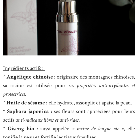
Ingrédients actifs :
* Angélique chinoise :
originaire des montagnes chinoises,
sa racine est utilisée pour
ses propriétés anti-oxydantes et
protectrices
.
* Huile de sésame :
elle hydrate, assouplit et apaise la peau.
* Sophora japonica :
ses fleurs sont appréciées pour leurs
actifs
anti-radicaux libres et anti-rides
.
* Giseng bio :
aussi appelée
« racine de longue vie »
, elle
tonifie la peau et fortifie les tissus fragilisés.