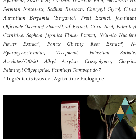
Hydroxide, Steareth-20, Lecithin, Disodium Edta, Polysorbate 60,
Sorbitan Isostearate, Sodium Benzoate, Caprylyl Glycol, Citrus
Aurantium Bergamia (Bergamot) Fruit Extract, Jasminum
Officinale (Jasmine) Flower/Leaf Extract, Citric Acid, Palmitoyl
Carnitine, Sophora Japonica Flower Extract, Nelumbo Nucifera
Flower Extract*, Panax Ginseng Root Extract*, N-
Hydroxysuccinimide, Tocopherol, Potassium Sorbate,
Acrylates/C10-30 Alkyl Acrylate Crosspolymer, Chrysin,
Palmitoyl Oligopeptide, Palmitoyl Tetrapeptide-7.
* Ingrédients issus de l´Agriculture Biologique