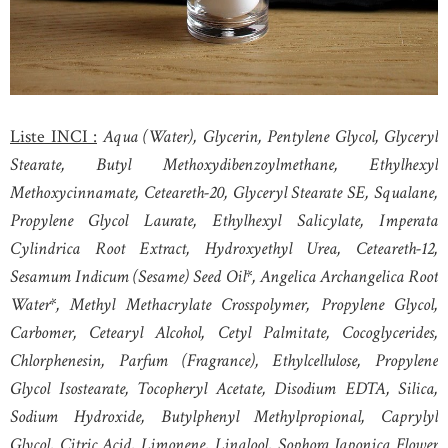
Liste INCI :
Aqua (Water), Glycerin, Pentylene Glycol, Glyceryl
Stearate, Butyl Methoxydibenzoylmethane, Ethylhexyl
Methoxycinnamate, Ceteareth-20, Glyceryl Stearate SE, Squalane,
Propylene Glycol Laurate, Ethylhexyl Salicylate, Imperata
Cylindrica Root Extract, Hydroxyethyl Urea, Ceteareth-12,
Sesamum Indicum (Sesame) Seed Oil*, Angelica Archangelica Root
Water*, Methyl Methacrylate Crosspolymer, Propylene Glycol,
Carbomer, Cetearyl Alcohol, Cetyl Palmitate, Cocoglycerides,
Chlorphenesin, Parfum (Fragrance), Ethylcellulose, Propylene
Glycol Isostearate, Tocopheryl Acetate, Disodium EDTA, Silica,
Sodium Hydroxide, Butylphenyl Methylpropional, Caprylyl
Glycol, Citric Acid, Limonene, Linalool, Sophora Japonica Flower