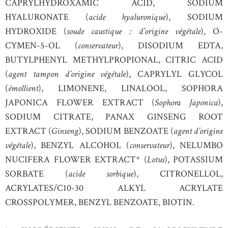
CAPRYLHYDROXAMIC ACID, SODIUM
HYALURONATE (
acide hyaluronique
), SODIUM
HYDROXIDE (
soude caustique : d’origine végétale
), O-
CYMEN-5-OL (
conservateur
), DISODIUM EDTA,
BUTYLPHENYL METHYLPROPIONAL, CITRIC ACID
(
agent tampon d’origine végétale
), CAPRYLYL GLYCOL
(
émollient
), LIMONENE, LINALOOL, SOPHORA
JAPONICA FLOWER EXTRACT (
Sophora Japonica
),
SODIUM CITRATE, PANAX GINSENG ROOT
EXTRACT (
Ginseng
), SODIUM BENZOATE (
agent d’origine
végétale
), BENZYL ALCOHOL (
conservateur
), NELUMBO
NUCIFERA FLOWER EXTRACT* (
Lotus
), POTASSIUM
SORBATE (
acide sorbique
), CITRONELLOL,
ACRYLATES/C10-30 ALKYL ACRYLATE
CROSSPOLYMER, BENZYL BENZOATE, BIOTIN.