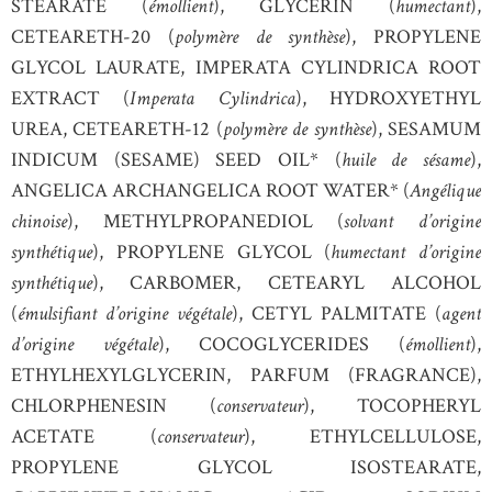
STEARATE (
émollient
), GLYCERIN (
humectant
),
CETEARETH-20 (
polymère de synthèse
), PROPYLENE
GLYCOL LAURATE, IMPERATA CYLINDRICA ROOT
EXTRACT (
Imperata Cylindrica
), HYDROXYETHYL
UREA, CETEARETH-12 (
polymère de synthèse
), SESAMUM
INDICUM (SESAME) SEED OIL* (
huile de sésame
),
ANGELICA ARCHANGELICA ROOT WATER* (
Angélique
chinoise
), METHYLPROPANEDIOL (
solvant d’origine
synthétique
), PROPYLENE GLYCOL (
humectant d’origine
synthétique
), CARBOMER, CETEARYL ALCOHOL
(
émulsifiant d’origine végétale
), CETYL PALMITATE (
agent
d’origine végétale
), COCOGLYCERIDES (
émollient
),
ETHYLHEXYLGLYCERIN, PARFUM (FRAGRANCE),
CHLORPHENESIN (
conservateur
), TOCOPHERYL
ACETATE (
conservateur
), ETHYLCELLULOSE,
PROPYLENE GLYCOL ISOSTEARATE,