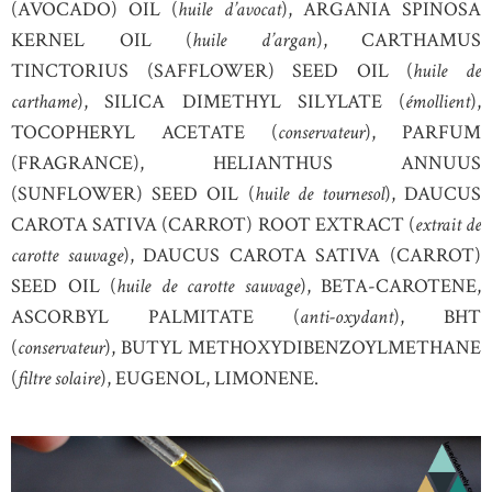
(AVOCADO) OIL (
huile d’avocat
), ARGANIA SPINOSA
KERNEL OIL (
huile d’argan
), CARTHAMUS
TINCTORIUS (SAFFLOWER) SEED OIL (
huile de
carthame
), SILICA DIMETHYL SILYLATE (
émollient
),
TOCOPHERYL ACETATE (
conservateur
), PARFUM
(FRAGRANCE), HELIANTHUS ANNUUS
(SUNFLOWER) SEED OIL (
huile de tournesol
), DAUCUS
CAROTA SATIVA (CARROT) ROOT EXTRACT (
extrait de
carotte sauvage
), DAUCUS CAROTA SATIVA (CARROT)
SEED OIL (
huile de carotte sauvage
), BETA-CAROTENE,
ASCORBYL PALMITATE (
anti-oxydant
), BHT
(
conservateur
), BUTYL METHOXYDIBENZOYLMETHANE
(
filtre solaire
), EUGENOL, LIMONENE.