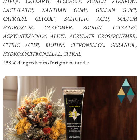
MIEL)*, CETEARYL ALCOHOL*, SODIUM STEAROYL
LACTYLATE*, XANTHAN GUM*, GELLAN GUM*,
CAPRYLYL GLYCOL*, SALICYLIC ACID, SODIUM
HYDROXIDE, CARBOMER, SODIUM CITRATE*,
ACRYLATES/C10-30 ALKYL ACRYLATE CROSSPOLYMER,
CITRIC ACID*, BIOTIN*, CITRONELLOL, GERANIOL,
HYDROXYCITRONELLAL, CITRAL
*98 % d’ingrédients d’origine naturelle