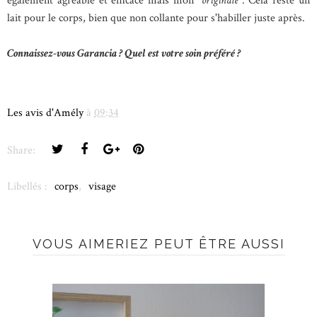
également agréable et efficace mais mon "
originale
". Cela reste un
lait pour le corps, bien que non collante pour s'habiller juste après.
Connaissez-vous Garancia ? Quel est votre soin préféré ?
Les avis d'Amély
à
09:34
Share:
Libellés :
corps
,
visage
VOUS AIMERIEZ PEUT ÊTRE AUSSI