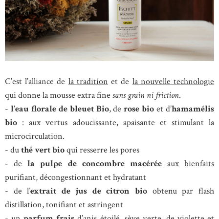
C’est l’alliance de
la tradition
et de
la nouvelle technologie
qui donne la mousse extra fine
sans grain ni friction
.
-
l’eau florale de bleuet Bio
, de
rose bio
et d’
hamamélis
bio
: aux vertus adoucissante, apaisante et stimulant la
microcirculation.
- du
thé vert bio
qui resserre les pores
- de
la pulpe de concombre macérée
aux bienfaits
purifiant, décongestionnant et hydratant
- de l’
extrait de jus de citron bio
obtenu par flash
distillation, tonifiant et astringent
- un
parfum frais
d’anis étoilé, sève verte, de violette et