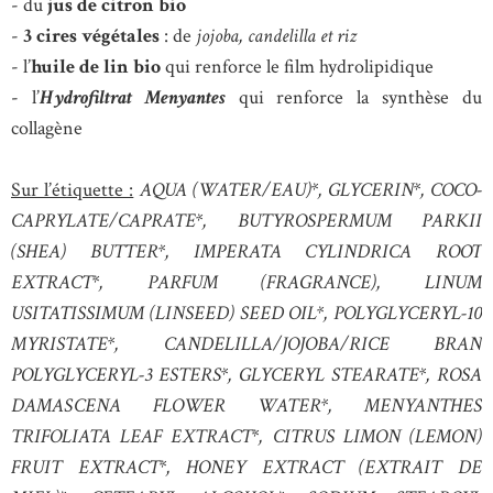
- du
jus de citron bio
-
3 cires végétales
: de
jojoba, candelilla et riz
- l’
huile de lin bio
qui renforce le film hydrolipidique
- l’
Hydrofiltrat Menyantes
qui renforce la synthèse du
collagène
Sur l’étiquette :
AQUA (WATER/EAU)*, GLYCERIN*, COCO-
CAPRYLATE/CAPRATE*, BUTYROSPERMUM PARKII
(SHEA) BUTTER*, IMPERATA CYLINDRICA ROOT
EXTRACT*, PARFUM (FRAGRANCE), LINUM
USITATISSIMUM (LINSEED) SEED OIL*, POLYGLYCERYL-10
MYRISTATE*, CANDELILLA/JOJOBA/RICE BRAN
POLYGLYCERYL-3 ESTERS*, GLYCERYL STEARATE*, ROSA
DAMASCENA FLOWER WATER*, MENYANTHES
TRIFOLIATA LEAF EXTRACT*, CITRUS LIMON (LEMON)
FRUIT EXTRACT*, HONEY EXTRACT (EXTRAIT DE