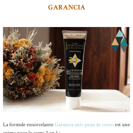
GARANCIA
La formule ensorcelante
Garancia anti-peau de croco
est une
crème pour le corps 3 en 1
: