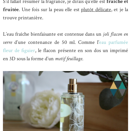
S’il fallait résumer la fragrance, je dirais qu’elle est
fraîche et
fruitée
. Une fois sur la peau elle est
plutôt délicate
, et je la
trouve printanière.
L’eau fraîche bienfaisante est contenue dans un
joli flacon en
verre
d’une contenance de 50 ml. Comme l’
eau parfumée
fleur de figuier
, le flacon présente en son dos un imprimé
en 3D sous la forme d’un
motif feuillage
.