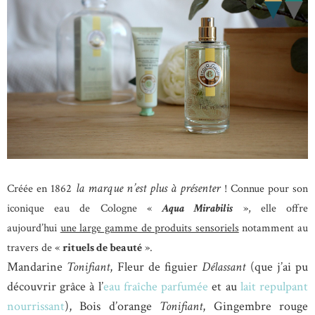
la marque n’est plus à présenter
Créée en 1862
! Connue pour son
iconique eau de Cologne «
Aqua Mirabilis
», elle offre
aujourd’hui
une large gamme de produits sensoriels
notamment au
travers de «
rituels de beauté
».
Mandarine
Tonifiant
, Fleur de figuier
Délassant
(que j’ai pu
découvrir grâce à l’
eau fraîche parfumée
et au
lait repulpant
nourrissant
), Bois d’orange
Tonifiant
, Gingembre rouge