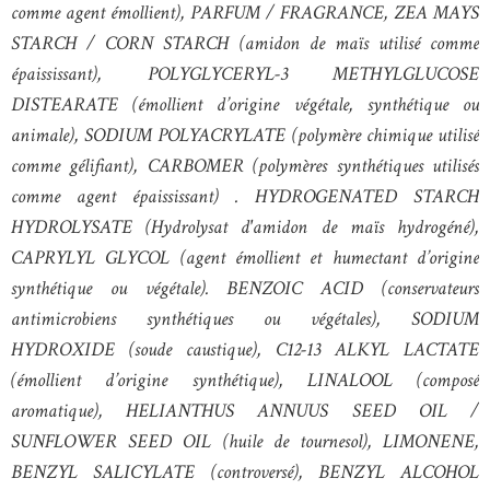
comme agent émollient), PARFUM / FRAGRANCE, ZEA MAYS
STARCH / CORN STARCH (amidon de maïs utilisé comme
épaississant), POLYGLYCERYL-3 METHYLGLUCOSE
DISTEARATE (émollient d’origine végétale, synthétique ou
animale), SODIUM POLYACRYLATE (polymère chimique utilisé
comme gélifiant), CARBOMER (polymères synthétiques utilisés
comme agent épaississant) . HYDROGENATED STARCH
HYDROLYSATE (Hydrolysat d'amidon de maïs hydrogéné),
CAPRYLYL GLYCOL (agent émollient et humectant d’origine
synthétique ou végétale). BENZOIC ACID (conservateurs
antimicrobiens synthétiques ou végétales), SODIUM
HYDROXIDE (soude caustique), C12-13 ALKYL LACTATE
(émollient d’origine synthétique), LINALOOL (composé
aromatique), HELIANTHUS ANNUUS SEED OIL /
SUNFLOWER SEED OIL (huile de tournesol), LIMONENE,
BENZYL SALICYLATE (controversé), BENZYL ALCOHOL